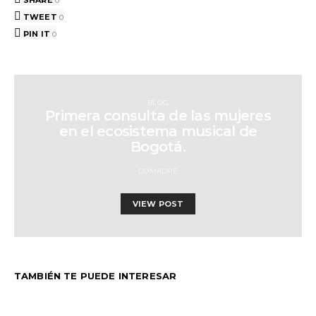
SHARE
0
TWEET
0
PIN IT
0
BLOG
Primera consulta de las mujeres
en el ecosistema musical de
Bogotá.
COMADRE
VIEW POST
TAMBIÉN TE PUEDE INTERESAR