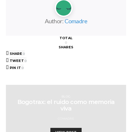
Author:
Comadre
TOTAL
0
SHARES
SHARE
0
TWEET
0
PIN IT
0
BLOG
Bogotrax: el ruido como memoria
viva
COMADRE