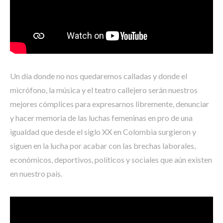
Un día donde no nos quedaremos calladas y donde el
micrófono, la música y el teatro callejero serán nuestros
mejores cómplices para expresarnos libremente, denunciar
y hacer memoria de las luchas femeninas en pro de una
igualdad que desde el siglo XX en Colombia surgieron y
siguen en la lucha por acabar con las brechas laborales,
económicos, deportivos, políticos y sociales que aún existen
en nuestro país.