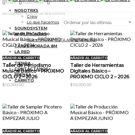
LIKES
FOLLOWERS
NOSOTRXS
SORTED
MOSTRANDO 19–26 DE 26 RESULTADOS
Crew
BY
LATEST
Lo que hacemos
SOUNDSYSTEM
AMPLIFICADAS
Nuestra MANIFIESTA AMPLIFICADAS!
TARDE MORADA 8M
LA RED
BLOG
AÑADIR AL CARRITO
AÑADIR AL CARRITO
TIENDA
Taller de Periodismo
Taller de Herramientas
CONTÁCTANOS
Musical Básico – PRÓXIMO
Digitales Básico –
PRENSA
CICLO 2 – 2026
PRÓXIMO CICLO 2 – 2026
CARRITO
$
50,000.00
$
50,000.00
AÑADIR AL CARRITO
AÑADIR AL CARRITO