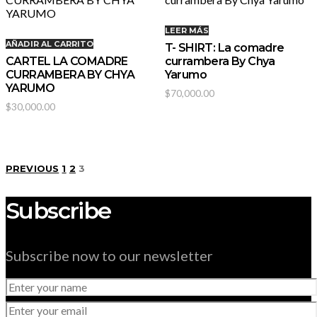
LEER MÁS
AÑADIR AL CARRITO
T- SHIRT: La comadre
CARTEL LA COMADRE
currambera By Chya
CURRAMBERA BY CHYA
Yarumo
YARUMO
$
70,000.00
$
30,000.00
Paginación
PREVIOUS
1
2
3
de
Subscribe
entradas
Subscribe now to our newsletter