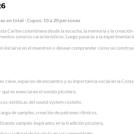
26
ras en total · Cupos: 10 a 20 personas
 Costa Caribe colombiana desde la escucha, la memoria y la creación 
elementos sonoros característicos. Luego pasarás a la experimentac
ren iniciarse en el muestreo o desean comprender cómo se construy
es clave, espacios de encuentro y su importancia social en la Costa
 qué es esencial en el sonido picotero.
icos, estéticas del sound system costeño.
arga de samples, creación de patrones rítmicos.
lizando samples inspirados en la tradición picotera.
co y cultural de los picós en sus comunidades.