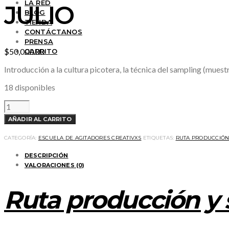
LA RED
JULIO
BLOG
TIENDA
CONTÁCTANOS
PRENSA
$
50,000.00
CARRITO
Introducción a la cultura picotera, la técnica del sampling (mues
18 disponibles
TALLER
DE
SAMPLER
AÑADIR AL CARRITO
PICOTERO
BÁSICO
-
CATEGORÍA:
ESCUELA DE AGITADORES CREATIVXS
ETIQUETAS:
RUTA PRODUCCIÓN
PRÓXIMO
A
DESCRIPCIÓN
EMPEZAR
JULIO
VALORACIONES (0)
CANTIDAD
Ruta producción y 