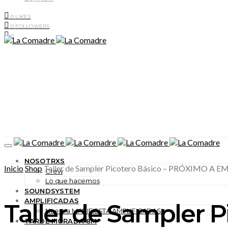
0
LIKES
0
FOLLOWERS
0
NOSOTRXS
Inicio
Shop
Taller de Sampler Picotero Básico – PRÓXIMO A 
Crew
Lo que hacemos
SOUNDSYSTEM
AMPLIFICADAS
Taller de Sampler
Nuestra MANIFIESTA AMPLIFICADAS!
TARDE MORADA 8M