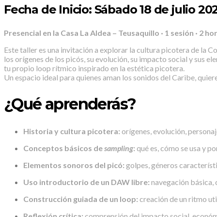
Fecha de Inicio: Sábado 18 de julio 20
Presencial en la Casa La Aldea – Teusaquillo · 1 sesión · 2 ho
Este taller es una invitación a explorar la cultura picotera de la
los orígenes de los picós, su evolución, su impacto social y sus 
tu propio loop rítmico inspirado en la estética picotera.
Un espacio ideal para quienes aman los sonidos del Caribe, quie
¿Qué aprenderás?
Historia y cultura picotera:
orígenes, evolución, personaj
Conceptos básicos de
sampling
:
qué es, cómo se usa y por
Elementos sonoros del picó:
golpes, géneros característ
Uso introductorio de un DAW libre:
navegación básica, c
Construcción guiada de un loop:
creación de un ritmo uti
Reflexión crítica:
comprensión del impacto social, económi