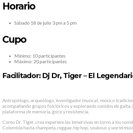
Horario
Sábado 18 de julio 3 pm a 5 pm
Cupo
Mínimo: 10 participantes
Máximo: 20 participantes
Facilitador: Dj Dr, Tiger – El Legendar
Antropólogo, arqueólogo, investigador musical, músico tradicion
acompañando grupos folclóricos y explorando sonidos de gaita, bu
plataforma de memoria, goce y resistencia.
​Como Dr. Tiger, crea experiencias inmersivas en torno a los sonid
Colombia hasta champeta, reggae, hip hop, soukous y world musi