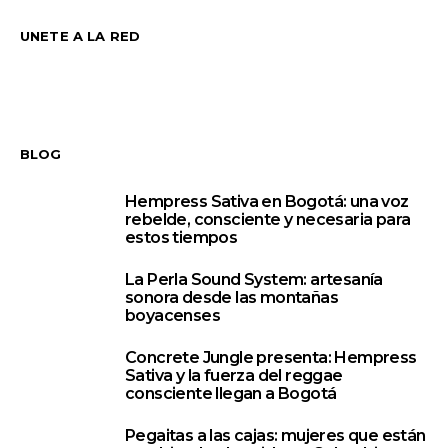
UNETE A LA RED
BLOG
Hempress Sativa en Bogotá: una voz
1
rebelde, consciente y necesaria para
estos tiempos
La Perla Sound System: artesanía
2
sonora desde las montañas
boyacenses
Concrete Jungle presenta: Hempress
3
Sativa y la fuerza del reggae
consciente llegan a Bogotá
Pegaitas a las cajas: mujeres que están
4