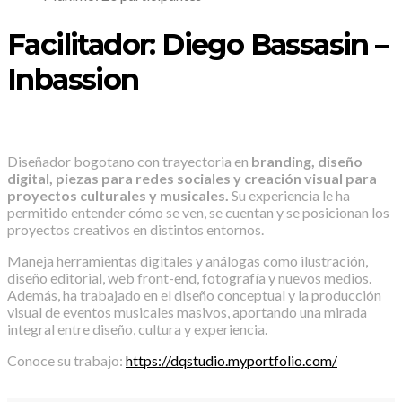
Facilitador: Diego Bassasin –
Inbassion
Diseñador bogotano con trayectoria en
branding, diseño
digital, piezas para redes sociales y creación visual para
proyectos culturales y musicales.
Su experiencia le ha
permitido entender cómo se ven, se cuentan y se posicionan los
proyectos creativos en distintos entornos.
Maneja herramientas digitales y análogas como ilustración,
diseño editorial, web front-end, fotografía y nuevos medios.
Además, ha trabajado en el diseño conceptual y la producción
visual de eventos musicales masivos, aportando una mirada
integral entre diseño, cultura y experiencia.
Conoce su trabajo:
https://dqstudio.myportfolio.com/