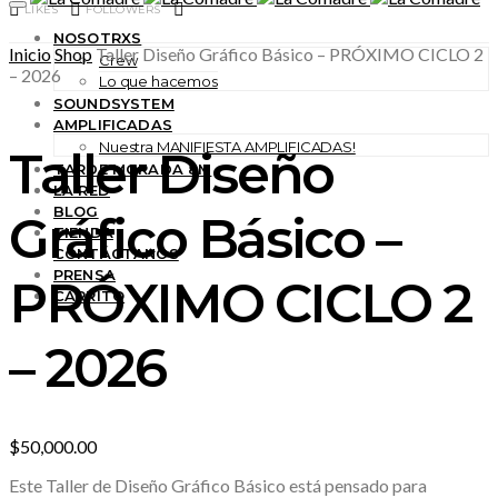
LIKES
FOLLOWERS
NOSOTRXS
Inicio
Shop
Taller Diseño Gráfico Básico – PRÓXIMO CICLO 2
Crew
– 2026
Lo que hacemos
SOUNDSYSTEM
AMPLIFICADAS
Nuestra MANIFIESTA AMPLIFICADAS!
Taller Diseño
TARDE MORADA 8M
LA RED
BLOG
Gráfico Básico –
TIENDA
CONTÁCTANOS
PRENSA
PRÓXIMO CICLO 2
CARRITO
– 2026
$
50,000.00
Este Taller de Diseño Gráfico Básico está pensado para