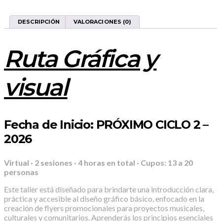
2
-
2026
DESCRIPCIÓN
VALORACIONES (0)
CANTIDAD
Ruta Gráfica y
visual
Fecha de Inicio:
PRÓXIMO CICLO 2 –
2026
Virtual · 2 sesiones · 4 horas en total · Cupos: 13 a 20
personas
Este taller está diseñado para brindarte una introducción clara,
práctica y accesible al diseño gráfico básico, enfocado en la
creación de flyers promocionales para proyectos musicales,
culturales y comunitarios. Aprenderás los principios esenciales