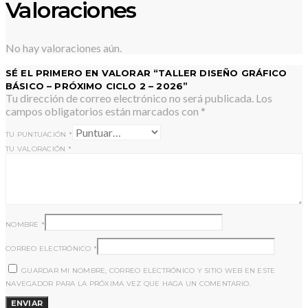
Valoraciones
No hay valoraciones aún.
SÉ EL PRIMERO EN VALORAR “TALLER DISEÑO GRÁFICO
BÁSICO – PRÓXIMO CICLO 2 – 2026”
Tu dirección de correo electrónico no será publicada.
Los
campos obligatorios están marcados con
*
TU PUNTUACIÓN
*
TU VALORACIÓN
*
NOMBRE
*
CORREO ELECTRÓNICO
*
GUARDAR MI NOMBRE, CORREO ELECTRÓNICO Y SITIO WEB EN ESTE
NAVEGADOR PARA LA PRÓXIMA VEZ QUE HAGA UN COMENTARIO.