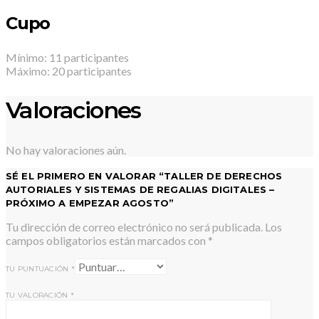
Cupo
Mínimo: 11 participantes
Máximo: 20 participantes
Valoraciones
No hay valoraciones aún.
SÉ EL PRIMERO EN VALORAR “TALLER DE DERECHOS
AUTORIALES Y SISTEMAS DE REGALIAS DIGITALES –
PRÓXIMO A EMPEZAR AGOSTO”
Tu dirección de correo electrónico no será publicada.
Los
campos obligatorios están marcados con
*
TU PUNTUACIÓN
*
TU VALORACIÓN
*