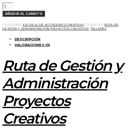
TALLER
DE
DERECHOS
AÑADIR AL CARRITO
AUTORIALES
Y
SISTEMAS
CATEGORÍA:
ESCUELA DE AGITADORES CREATIVXS
ETIQUETAS:
RUTA DE
DE
GESTIÓN Y ADMINISTRACIÓN PROYECTOS CREATIVOS
,
TALLERES
REGALIAS
DIGITALES
DESCRIPCIÓN
-
PRÓXIMO
VALORACIONES (0)
A
EMPEZAR
AGOSTO
Ruta de Gestión y
CANTIDAD
Administración
Proyectos
Creativos