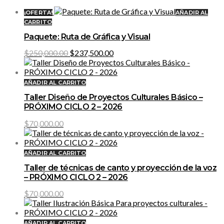
¡OFERTA!
AÑADIR AL
CARRITO
Paquete: Ruta de Gráfica y Visual
Original
Current
$
250,000.00
$
237,500.00
price
price
was:
is:
$250,000.00.
$237,500.00.
AÑADIR AL CARRITO
Taller Diseño de Proyectos Culturales Básico –
PRÓXIMO CICLO 2 – 2026
$
70,000.00
AÑADIR AL CARRITO
Taller de técnicas de canto y proyección de la voz
– PRÓXIMO CICLO 2 – 2026
$
70,000.00
AÑADIR AL CARRITO