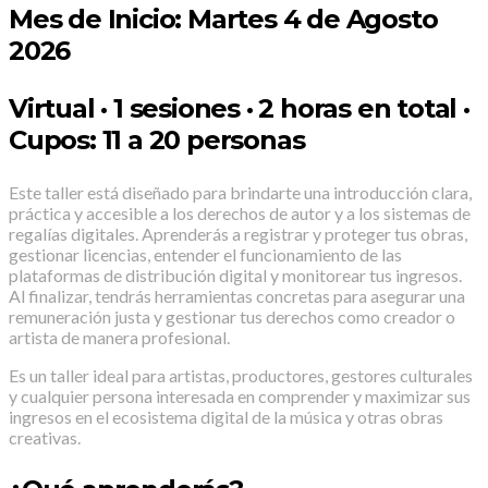
Mes de Inicio: Martes 4 de Agosto
2026
Virtual · 1 sesiones · 2 horas en total ·
Cupos: 11 a 20 personas
Este taller está diseñado para brindarte una introducción clara,
práctica y accesible a los derechos de autor y a los sistemas de
regalías digitales. Aprenderás a registrar y proteger tus obras,
gestionar licencias, entender el funcionamiento de las
plataformas de distribución digital y monitorear tus ingresos.
Al finalizar, tendrás herramientas concretas para asegurar una
remuneración justa y gestionar tus derechos como creador o
artista de manera profesional.
Es un taller ideal para artistas, productores, gestores culturales
y cualquier persona interesada en comprender y maximizar sus
ingresos en el ecosistema digital de la música y otras obras
creativas.